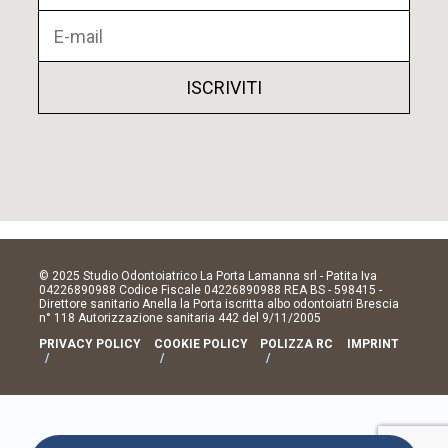
© 2025 Studio Odontoiatrico La Porta Lamanna srl - Patita Iva
04226890988 Codice Fiscale 04226890988 REA BS - 598415 -
Direttore sanitario Anella la Porta iscritta albo odontoiatri Brescia
n° 118 Autorizzazione sanitaria 442 del 9/11/2005
PRIVACY POLICY
COOKIE POLICY
POLIZZA RC
IMPRINT